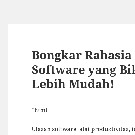
Bongkar Rahasia 
Software yang B
Lebih Mudah!
“`html
Ulasan software, alat produktivitas, tr