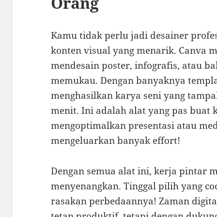
Orang
Kamu tidak perlu jadi desainer prof
konten visual yang menarik. Canva 
mendesain poster, infografis, atau b
memukau. Dengan banyaknya templat
menghasilkan karya seni yang tampa
menit. Ini adalah alat yang pas buat
mengoptimalkan presentasi atau medi
mengeluarkan banyak effort!
Dengan semua alat ini, kerja pintar
menyenangkan. Tinggal pilih yang c
rasakan perbedaannya! Zaman digit
tetap produktif, tetapi dengan dukun