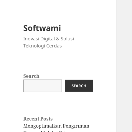
Softwami
Inovasi Digital & Solusi
Teknologi Cerdas
Search
SEARCH
Recent Posts
Mengoptimalkan Pengiriman