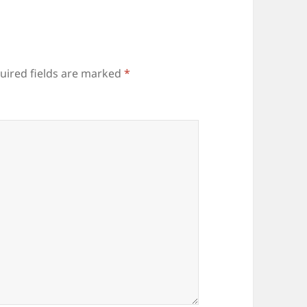
uired fields are marked
*