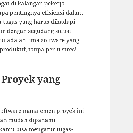
gat di kalangan pekerja
apa pentingnya efisiensi dalam
 tugas yang harus dihadapi
dir dengan segudang solusi
ut adalah lima software yang
roduktif, tanpa perlu stres!
 Proyek yang
 Software manajemen proyek ini
dan mudah dipahami.
kamu bisa mengatur tugas-