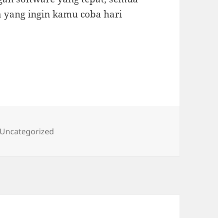
a yang ingin kamu coba hari
Categories
Uncategorized