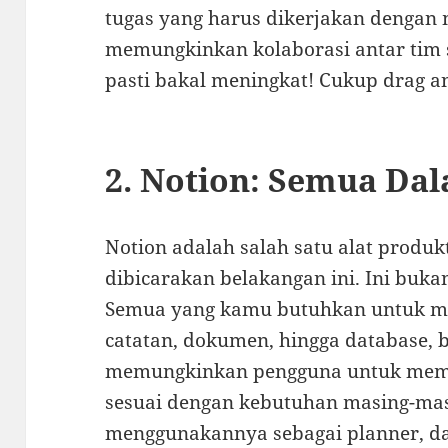
tugas yang harus dikerjakan dengan m
memungkinkan kolaborasi antar tim s
pasti bakal meningkat! Cukup drag an
2. Notion: Semua Da
Notion adalah salah satu alat produk
dibicarakan belakangan ini. Ini bukan
Semua yang kamu butuhkan untuk men
catatan, dokumen, hingga database, b
memungkinkan pengguna untuk memb
sesuai dengan kebutuhan masing-mas
menggunakannya sebagai planner, daf