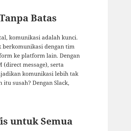
 Tanpa Batas
al, komunikasi adalah kunci.
k berkomunikasi dengan tim
form ke platform lain. Dengan
 (direct message), serta
njadikan komunikasi lebih tak
uh itu susah? Dengan Slack,
fis untuk Semua