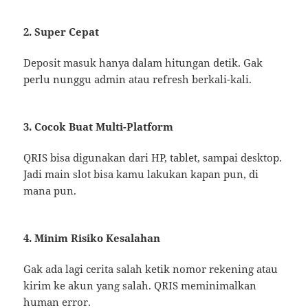
2.
Super Cepat
Deposit masuk hanya dalam hitungan detik. Gak
perlu nunggu admin atau refresh berkali-kali.
3.
Cocok Buat Multi-Platform
QRIS bisa digunakan dari HP, tablet, sampai desktop.
Jadi main slot bisa kamu lakukan kapan pun, di
mana pun.
4.
Minim Risiko Kesalahan
Gak ada lagi cerita salah ketik nomor rekening atau
kirim ke akun yang salah. QRIS meminimalkan
human error.