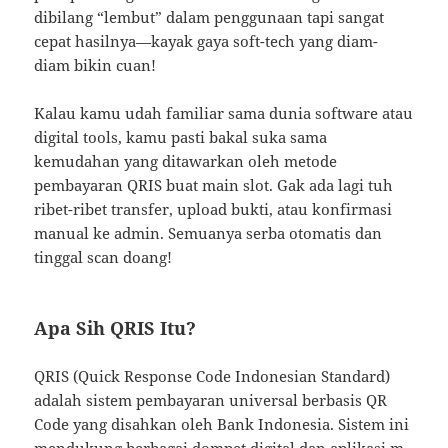
dibilang “lembut” dalam penggunaan tapi sangat
cepat hasilnya—kayak gaya soft-tech yang diam-
diam bikin cuan!
Kalau kamu udah familiar sama dunia software atau
digital tools, kamu pasti bakal suka sama
kemudahan yang ditawarkan oleh metode
pembayaran QRIS buat main slot. Gak ada lagi tuh
ribet-ribet transfer, upload bukti, atau konfirmasi
manual ke admin. Semuanya serba otomatis dan
tinggal scan doang!
Apa Sih QRIS Itu?
QRIS (Quick Response Code Indonesian Standard)
adalah sistem pembayaran universal berbasis QR
Code yang disahkan oleh Bank Indonesia. Sistem ini