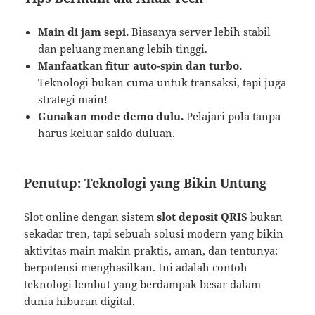
Main di jam sepi.
Biasanya server lebih stabil
dan peluang menang lebih tinggi.
Manfaatkan fitur auto-spin dan turbo.
Teknologi bukan cuma untuk transaksi, tapi juga
strategi main!
Gunakan mode demo dulu.
Pelajari pola tanpa
harus keluar saldo duluan.
Penutup: Teknologi yang Bikin Untung
Slot online dengan sistem
slot deposit QRIS
bukan
sekadar tren, tapi sebuah solusi modern yang bikin
aktivitas main makin praktis, aman, dan tentunya:
berpotensi menghasilkan. Ini adalah contoh
teknologi lembut yang berdampak besar dalam
dunia hiburan digital.