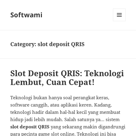
Softwami
MENU
AND
WIDGETS
Category:
slot deposit QRIS
Slot Deposit QRIS: Teknologi
Lembut, Cuan Cepat!
Teknologi bukan hanya soal perangkat keras,
software canggih, atau aplikasi keren. Kadang,
teknologi hadir dalam hal-hal kecil yang membuat
hidup jadi lebih mudah. Salah satunya ya… sistem
slot deposit QRIS
yang sekarang makin digandrungi
para pecinta game slot online. Teknologi ini bisa