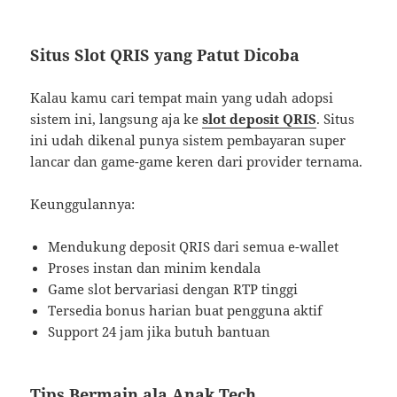
Situs Slot QRIS yang Patut Dicoba
Kalau kamu cari tempat main yang udah adopsi
sistem ini, langsung aja ke
slot deposit QRIS
. Situs
ini udah dikenal punya sistem pembayaran super
lancar dan game-game keren dari provider ternama.
Keunggulannya:
Mendukung deposit QRIS dari semua e-wallet
Proses instan dan minim kendala
Game slot bervariasi dengan RTP tinggi
Tersedia bonus harian buat pengguna aktif
Support 24 jam jika butuh bantuan
Tips Bermain ala Anak Tech