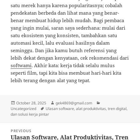
satu merek hanya karena popularitasnya; cobalah
pendekatan berbeda dan lihat mana yang benar-
benar membuat hidup lebih mudah. Bagi pembaca
yang ingin mulai, saran saya sederhana: mulai dari
satu ekosistem yang konsisten, tambahkan satu
automasi kecil, lalu evaluasi hasilnya dalam
seminggu. Dan jika kamu butuh referensi yang
lebih dekat dengan kenyataan, cek rekomendasi dari
softwami
. Akhir kata: kerja tidak selalu mulus
seperti film, tapi kita bisa membuat hari-hari kita
lebih terang dengan alat yang tepat.
Posted
Author
Categories
October 28, 2025
gek4869@gmail.com
on
Tags
Uncategorized
Ulasan software, alat produktivitas, tren digital,
dan solusi kerja pintar
Post
PREVIOUS
navigation
Ulasan Software, Alat Produktivitas, Tren
Previous