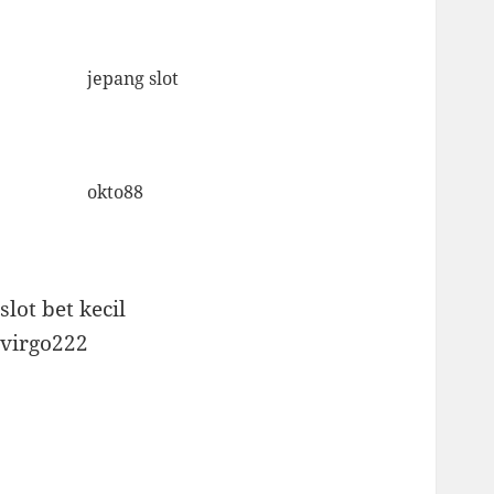
jepang slot
okto88
slot bet kecil
virgo222