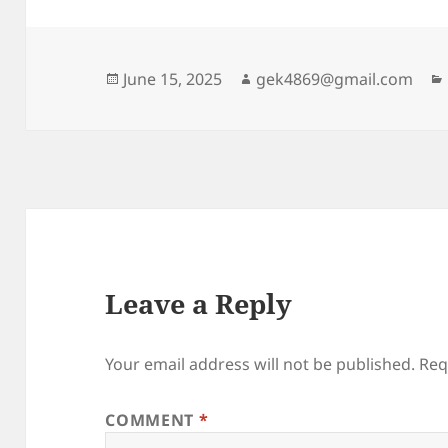
Posted
Author
June 15, 2025
gek4869@gmail.com
on
Leave a Reply
Your email address will not be published.
Req
COMMENT
*