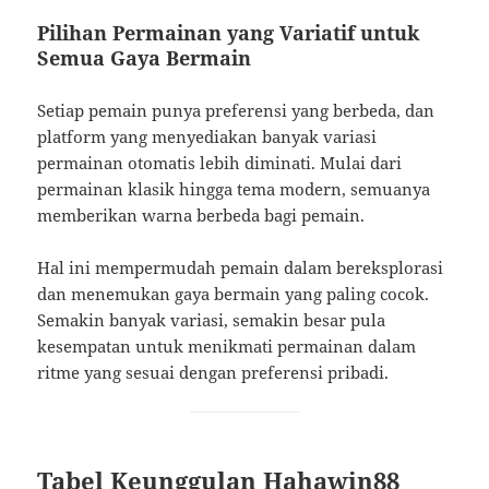
Pilihan Permainan yang Variatif untuk
Semua Gaya Bermain
Setiap pemain punya preferensi yang berbeda, dan
platform yang menyediakan banyak variasi
permainan otomatis lebih diminati. Mulai dari
permainan klasik hingga tema modern, semuanya
memberikan warna berbeda bagi pemain.
Hal ini mempermudah pemain dalam bereksplorasi
dan menemukan gaya bermain yang paling cocok.
Semakin banyak variasi, semakin besar pula
kesempatan untuk menikmati permainan dalam
ritme yang sesuai dengan preferensi pribadi.
Tabel Keunggulan Hahawin88