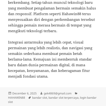
berkembang. Setiap tahun muncul teknologi baru
yang membuat pengalaman bermain semakin halus
dan responsif. Platform seperti Hahawin88 terus
menyesuaikan diri dengan perkembangan tersebut
sehingga pemain merasa bermain di tempat yang
mengikuti teknologi terbaru.
Integrasi antarmuka yang lebih cepat, visual
permainan yang lebih realistis, dan navigasi yang
semakin sederhana membuat pemain betah
berlama-lama. Kemajuan ini membentuk standar
baru dalam dunia permainan digital, di mana
kecepatan, kenyamanan, dan keberagaman fitur
menjadi fondasi utama.
Posted
Author
Categories
December 6, 2025
gek4869@gmail.com
on
Tags
HAHAWIN88
bandar slot
,
bandar slot terpercaya
,
login bandar
slot