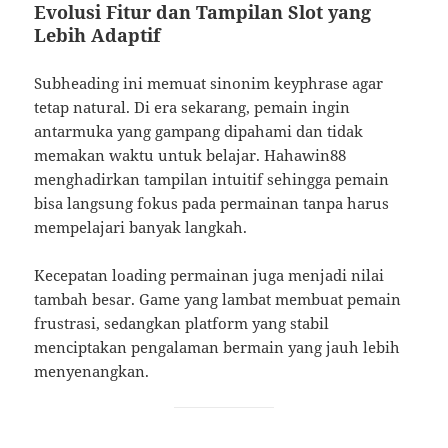
Evolusi Fitur dan Tampilan Slot yang
Lebih Adaptif
Subheading ini memuat sinonim keyphrase agar
tetap natural. Di era sekarang, pemain ingin
antarmuka yang gampang dipahami dan tidak
memakan waktu untuk belajar. Hahawin88
menghadirkan tampilan intuitif sehingga pemain
bisa langsung fokus pada permainan tanpa harus
mempelajari banyak langkah.
Kecepatan loading permainan juga menjadi nilai
tambah besar. Game yang lambat membuat pemain
frustrasi, sedangkan platform yang stabil
menciptakan pengalaman bermain yang jauh lebih
menyenangkan.