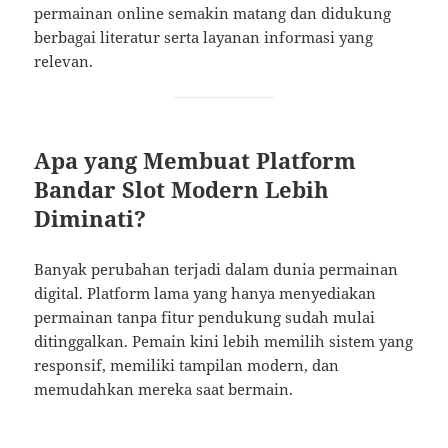
permainan online semakin matang dan didukung
berbagai literatur serta layanan informasi yang
relevan.
Apa yang Membuat Platform
Bandar Slot Modern Lebih
Diminati?
Banyak perubahan terjadi dalam dunia permainan
digital. Platform lama yang hanya menyediakan
permainan tanpa fitur pendukung sudah mulai
ditinggalkan. Pemain kini lebih memilih sistem yang
responsif, memiliki tampilan modern, dan
memudahkan mereka saat bermain.