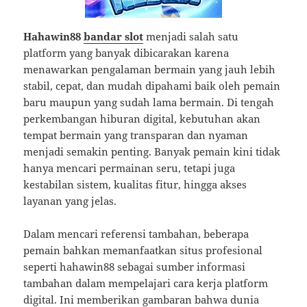
Hahawin88
bandar slot
menjadi salah satu
platform yang banyak dibicarakan karena
menawarkan pengalaman bermain yang jauh lebih
stabil, cepat, dan mudah dipahami baik oleh pemain
baru maupun yang sudah lama bermain. Di tengah
perkembangan hiburan digital, kebutuhan akan
tempat bermain yang transparan dan nyaman
menjadi semakin penting. Banyak pemain kini tidak
hanya mencari permainan seru, tetapi juga
kestabilan sistem, kualitas fitur, hingga akses
layanan yang jelas.
Dalam mencari referensi tambahan, beberapa
pemain bahkan memanfaatkan situs profesional
seperti hahawin88 sebagai sumber informasi
tambahan dalam mempelajari cara kerja platform
digital. Ini memberikan gambaran bahwa dunia