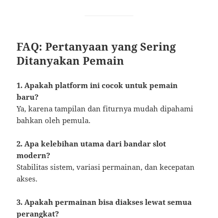
FAQ: Pertanyaan yang Sering
Ditanyakan Pemain
1. Apakah platform ini cocok untuk pemain
baru?
Ya, karena tampilan dan fiturnya mudah dipahami
bahkan oleh pemula.
2. Apa kelebihan utama dari bandar slot
modern?
Stabilitas sistem, variasi permainan, dan kecepatan
akses.
3. Apakah permainan bisa diakses lewat semua
perangkat?