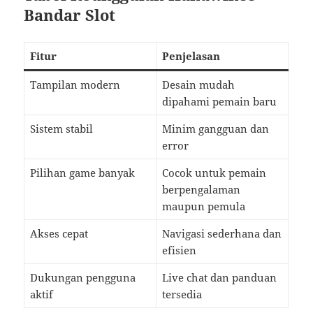
Bandar Slot
Fitur
Penjelasan
Tampilan modern
Desain mudah
dipahami pemain baru
Sistem stabil
Minim gangguan dan
error
Pilihan game banyak
Cocok untuk pemain
berpengalaman
maupun pemula
Akses cepat
Navigasi sederhana dan
efisien
Dukungan pengguna
Live chat dan panduan
aktif
tersedia