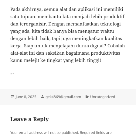
Pada akhirnya, semua alat dan aplikasi ini memiliki
satu tujuan: membantu kita menjadi lebih produktif
dan terorganisir. Dengan memanfaatkan teknologi
yang ada, kita tidak hanya bisa mengatur waktu
dengan lebih baik, tapi juga meningkatkan kualitas
kerja. Siap untuk menjelajahi dunia digital? Cobalah
alat-alat ini dan saksikan bagaimana produktivitas
kamu melejit ke tingkat yang lebih tinggi!
“`
Posted
Author
Categories
June 8, 2025
gek4869@gmail.com
Uncategorized
on
Leave a Reply
Your email address will not be published.
Required fields are