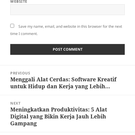
WEBSITE
Save my name, email, and website in this browser for the next
time I comment.
Post
PREVIOUS
navigation
Menggali Alat Cerdas: Software Kreatif
Previous
untuk Hidup dan Kerja yang Lebih…
post:
NEXT
Meningkatkan Produktivitas: 5 Alat
Next
Digital yang Bikin Kerja Jauh Lebih
post:
Gampang