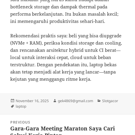
bottleneck storage dan dampak thermal pada
performa berkelanjutan. Itu bukan masalah kecil;
ini memengaruhi produktivitas sehari-hari.
Rekomendasi praktis saya: beli yang bisa diupgrade
(NVMe + RAM), periksa kondisi storage dan cooling,
dan rencanakan arsitektur hybrid untuk CI berat—
local untuk interaksi cepat, cloud untuk beban
terstruktur. Dengan pendekatan itu, laptop bekas
akan tetap menjadi alat kerja yang lancar—tanpa
kejutan yang menggangu ritme kerja.
Posted
Author
Categories
November 16, 2025
gek4869@gmail.com
Slotgacor
on
Tags
laptop
Post
PREVIOUS
navigation
Gara-Gara Meeting Maraton Saya Cari
Previous