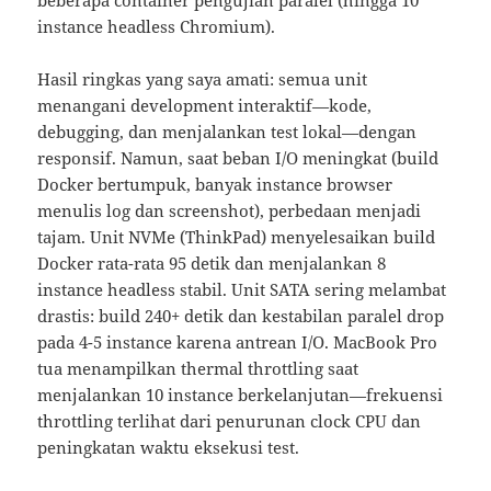
beberapa container pengujian paralel (hingga 10
instance headless Chromium).
Hasil ringkas yang saya amati: semua unit
menangani development interaktif—kode,
debugging, dan menjalankan test lokal—dengan
responsif. Namun, saat beban I/O meningkat (build
Docker bertumpuk, banyak instance browser
menulis log dan screenshot), perbedaan menjadi
tajam. Unit NVMe (ThinkPad) menyelesaikan build
Docker rata-rata 95 detik dan menjalankan 8
instance headless stabil. Unit SATA sering melambat
drastis: build 240+ detik dan kestabilan paralel drop
pada 4-5 instance karena antrean I/O. MacBook Pro
tua menampilkan thermal throttling saat
menjalankan 10 instance berkelanjutan—frekuensi
throttling terlihat dari penurunan clock CPU dan
peningkatan waktu eksekusi test.