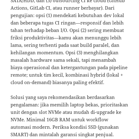
SATA/HDD, dan (3) outsourcing CI ke cloud (GitHub
Actions, GitLab CI, atau runner berbayar). Dari
pengujian: opsi (1) mendekati kebutuhan dev lokal
dan beberapa tugas CI ringan—responsif dan lebih
tahan terhadap beban I/O. Opsi (2) sering membuat
friksi produktivitas—kamu akan menunggu lebih
lama, sering terhenti pada saat build paralel, dan
kehilangan momentum. Opsi (3) menghilangkan
masalah hardware sama sekali, tapi menambah
biaya operasional dan ketergantungan pada pipeline
remote; untuk tim kecil, kombinasi hybrid (lokal +
cloud on-demand) biasanya paling efektif.
Solusi yang saya rekomendasikan berdasarkan
pengalaman: jika memilih laptop bekas, prioritaskan
unit dengan slot NVMe atau mudah di-upgrade ke
NVMe. Minimal 16GB RAM untuk workflow
automasi modern. Periksa kondisi SSD (gunakan
SMART) dan mintalah garansi singkat penjual.