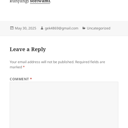
kunjungi
softwami
.
Posted
Author
Categories
May 30, 2025
gek4869@gmail.com
Uncategorized
on
Leave a Reply
Your email address will not be published.
Required fields are
marked
*
COMMENT
*