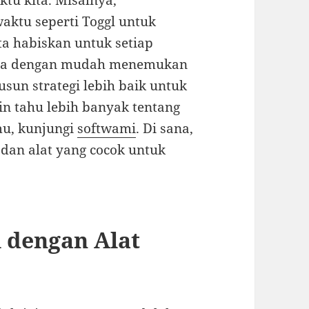
tu kita. Misalnya,
ktu seperti Toggl untuk
a habiskan untuk setiap
 bisa dengan mudah menemukan
sun strategi lebih baik untuk
gin tahu lebih banyak tentang
mu, kunjungi
softwami
. Di sana,
dan alat yang cocok untuk
i dengan Alat