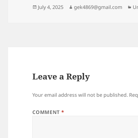
Posted
Author
Ca
July 4, 2025
gek4869@gmail.com
U
on
Leave a Reply
Your email address will not be published.
Req
COMMENT
*