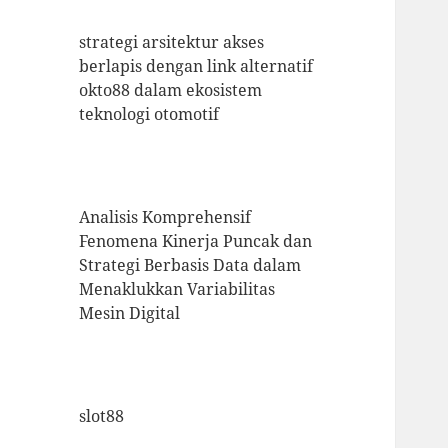
strategi arsitektur akses
berlapis dengan link alternatif
okto88 dalam ekosistem
teknologi otomotif
Analisis Komprehensif
Fenomena Kinerja Puncak dan
Strategi Berbasis Data dalam
Menaklukkan Variabilitas
Mesin Digital
slot88