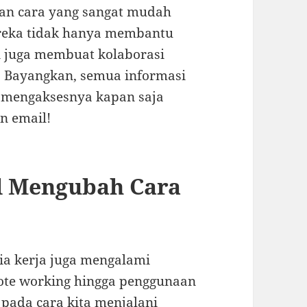
kan cara yang sangat mudah
ereka tidak hanya membantu
pi juga membuat kolaborasi
. Bayangkan, semua informasi
sa mengaksesnya kapan saja
n email!
l Mengubah Cara
unia kerja juga mengalami
mote working hingga penggunaan
 pada cara kita menjalani