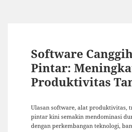
Software Canggih
Pintar: Meningk
Produktivitas Ta
Ulasan software, alat produktivitas, tr
pintar kini semakin mendominasi dun
dengan perkembangan teknologi, ban