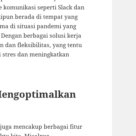
re komunikasi seperti Slack dan
kipun berada di tempat yang
tama di situasi pandemi yang
 Dengan berbagai solusi kerja
 dan fleksibilitas, yang tentu
i stres dan meningkatkan
 Mengoptimalkan
r juga mencakup berbagai fitur