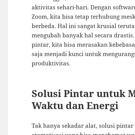
aktivitas sehari-hari. Dengan softwa
Zoom, kita bisa tetap terhubung mes
berbeda. Hal ini sangat krusial teru
mengubah banyak hal secara drastis.
pintar, kita bisa merasakan kebebasan
saja menjadi kunci untuk mengurang
produktivitas.
Solusi Pintar untuk
Waktu dan Energi
Tak hanya sekadar alat, solusi pinta