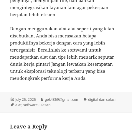
pengingat, menyimpan file, dan bahkan
mengintegrasikan layanan lain agar pekerjaan
berjalan lebih efisien.
Dengan menggunakan alat-alat seperti yang telah
disebutkan, Anda bisa merasakan betapa
produktifnya bekerja dengan cara yang lebih
terorganisir. Beralihlah ke
softwami
untuk
mendapatkan alat dan tips lebih menarik seputar
dunia kerja pintar! Jangan lewatkan kesempatan
untuk eksplorasi teknologi terbaru yang bisa
mendongkrak performa kerja Anda.
Posted
Author
Categories
July 25, 2025
gek4869@gmail.com
digital dan solusi
on
Tags
alat
,
software
,
ulasan
Leave a Reply