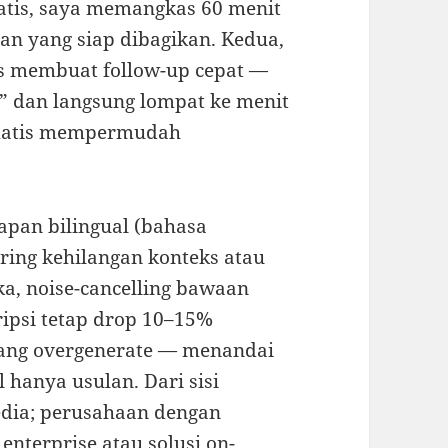
tis, saya memangkas 60 menit
an yang siap dibagikan. Kedua,
s membuat follow-up cepat —
t” dan langsung lompat ke menit
tomatis mempermudah
apan bilingual (bahasa
ering kehilangan konteks atau
uka, noise-cancelling bawaan
ipsi tetap drop 10–15%
adang overgenerate — menandai
 hanya usulan. Dari sisi
yedia; perusahaan dengan
enterprise atau solusi on-