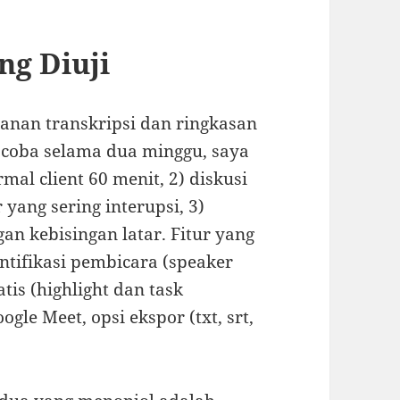
ng Diuji
yanan transkripsi dan ringkasan
i coba selama dua minggu, saya
rmal client 60 menit, 2) diskusi
 yang sering interupsi, 3)
an kebisingan latar. Fitur yang
entifikasi pembicara (speaker
tis (highlight dan task
gle Meet, opsi ekspor (txt, srt,
.