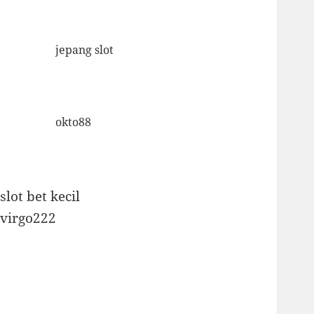
jepang slot
okto88
slot bet kecil
virgo222