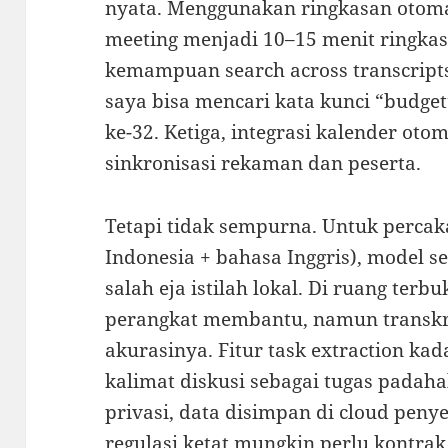
nyata. Menggunakan ringkasan otoma
meeting menjadi 10–15 menit ringkas
kemampuan search across transcript
saya bisa mencari kata kunci “budge
ke-32. Ketiga, integrasi kalender o
sinkronisasi rekaman dan peserta.
Tetapi tidak sempurna. Untuk percak
Indonesia + bahasa Inggris), model s
salah eja istilah lokal. Di ruang terb
perangkat membantu, namun transkr
akurasinya. Fitur task extraction k
kalimat diskusi sebagai tugas padahal
privasi, data disimpan di cloud pen
regulasi ketat mungkin perlu kontrak 