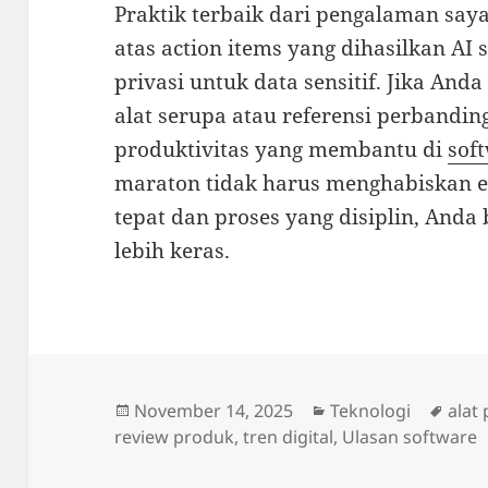
Praktik terbaik dari pengalaman say
atas action items yang dihasilkan AI 
privasi untuk data sensitif. Jika Anda
alat serupa atau referensi perbandin
produktivitas yang membantu di
sof
maraton tidak harus menghabiskan e
tepat dan proses yang disiplin, Anda 
lebih keras.
Posted
Categories
Tags
November 14, 2025
Teknologi
alat
on
review produk
,
tren digital
,
Ulasan software