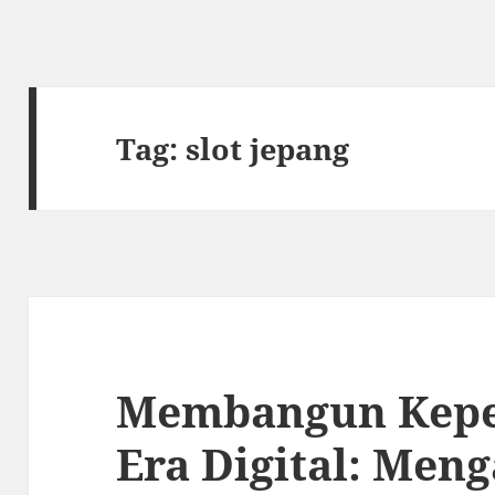
Tag:
slot jepang
Membangun Kepe
Era Digital: Meng