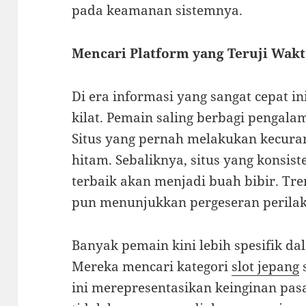
pada keamanan sistemnya.
Mencari Platform yang Teruji Wak
Di era informasi yang sangat cepat i
kilat. Pemain saling berbagi pengal
Situs yang pernah melakukan kecura
hitam. Sebaliknya, situs yang konsi
terbaik akan menjadi buah bibir. Tre
pun menunjukkan pergeseran perilaku
Banyak pemain kini lebih spesifik d
Mereka mencari kategori
slot jepang
s
ini merepresentasikan keinginan pas