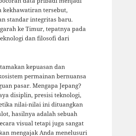
bocoran data pribadi menjadi
 kekhawatiran tersebut,
 standar integritas baru.
ngarah ke Timur, tepatnya pada
nologi dan filosofi dari
gutamakan kepuasan dan
osistem permainan bernuansa
aguan pasar. Mengapa Jepang?
a disiplin, presisi teknologi,
etika nilai-nilai ini dituangkan
lot, hasilnya adalah sebuah
cara visual tetapi juga sangat
i akan mengajak Anda menelusuri