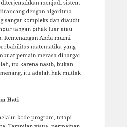
 diterjemahkan menjadi sistem
 dirancang dengan algoritma
g sangat kompleks dan diaudit
ampur tangan pihak luar atau
an. Kemenangan Anda murni
probabilitas matematika yang
embuat pemain merasa dihargai.
ah, itu karena nasib, bukan
 menang, itu adalah hak mutlak
an Hati
lalui kode program, tetapi
ata. Tampilan visual permainan