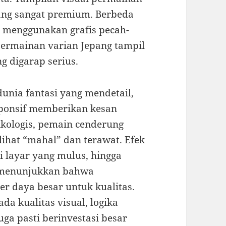
yang sangat premium. Berbeda
a menggunakan grafis pecah-
 permainan varian Jepang tampil
g digarap serius.
dunia fantasi yang mendetail,
sponsif memberikan kesan
ikologis, pemain cenderung
lihat “mahal” dan terawat. Efek
si layar yang mulus, hingga
a menunjukkan bahwa
 daya besar untuk kualitas.
da kualitas visual, logika
a pasti berinvestasi besar