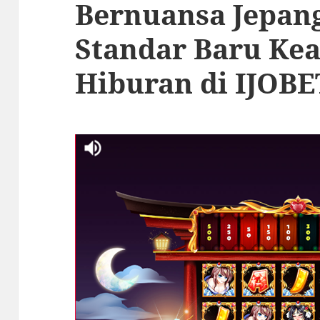
Bernuansa Jepan
Standar Baru Ke
Hiburan di IJOBE