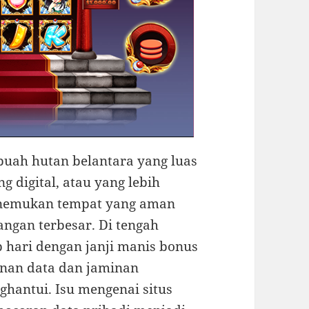
buah hutan belantara yang luas
g digital, atau yang lebih
menemukan tempat yang aman
ngan terbesar. Di tengah
p hari dengan janji manis bonus
nan data dan jaminan
antui. Isu mengenai situs