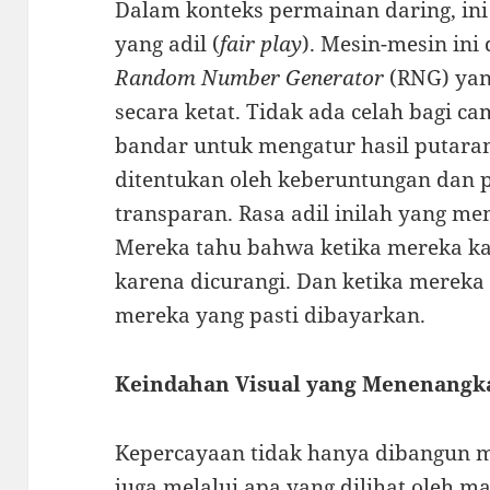
Dalam konteks permainan daring, ini
yang adil (
fair play
). Mesin-mesin ini
Random Number Generator
(RNG) yan
secara ketat. Tidak ada celah bagi c
bandar untuk mengatur hasil putar
ditentukan oleh keberuntungan dan 
transparan. Rasa adil inilah yang m
Mereka tahu bahwa ketika mereka kal
karena dicurangi. Dan ketika mereka
mereka yang pasti dibayarkan.
Keindahan Visual yang Menenangk
Kepercayaan tidak hanya dibangun me
juga melalui apa yang dilihat oleh m