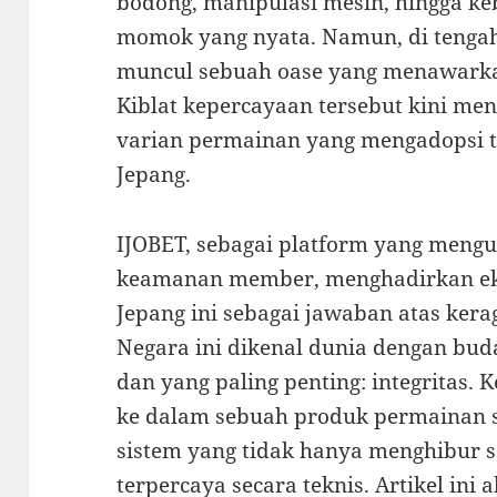
bodong, manipulasi mesin, hingga ke
momok yang nyata. Namun, di tengah
muncul sebuah oase yang menawarkan
Kiblat kepercayaan tersebut kini me
varian permainan yang mengadopsi tek
Jepang.
IJOBET, sebagai platform yang men
keamanan member, menghadirkan ek
Jepang ini sebagai jawaban atas ker
Negara ini dikenal dunia dengan buday
dan yang paling penting: integritas. K
ke dalam sebuah produk permainan s
sistem yang tidak hanya menghibur se
terpercaya secara teknis. Artikel in