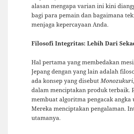
alasan mengapa varian ini kini dian
bagi para pemain dan bagaimana tekn
menjaga kepercayaan Anda.
Filosofi Integritas: Lebih Dari Se
Hal pertama yang membedakan mesi
Jepang dengan yang lain adalah filos
ada konsep yang disebut
Monozukuri
dalam menciptakan produk terbaik. 
membuat algoritma pengacak angka 
Mereka menciptakan pengalaman. Int
utamanya.