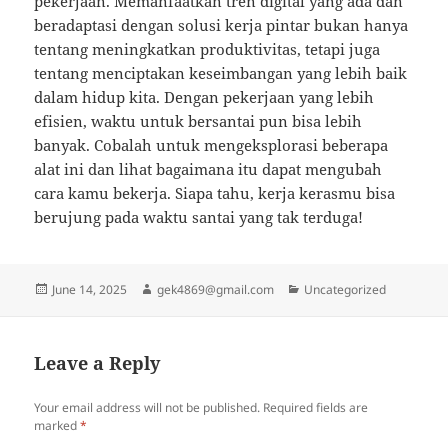
pekerjaan. Memanfaatkan tren digital yang ada dan
beradaptasi dengan solusi kerja pintar bukan hanya
tentang meningkatkan produktivitas, tetapi juga
tentang menciptakan keseimbangan yang lebih baik
dalam hidup kita. Dengan pekerjaan yang lebih
efisien, waktu untuk bersantai pun bisa lebih
banyak. Cobalah untuk mengeksplorasi beberapa
alat ini dan lihat bagaimana itu dapat mengubah
cara kamu bekerja. Siapa tahu, kerja kerasmu bisa
berujung pada waktu santai yang tak terduga!
Posted
Author
Categories
June 14, 2025
gek4869@gmail.com
Uncategorized
on
Leave a Reply
Your email address will not be published.
Required fields are
marked
*