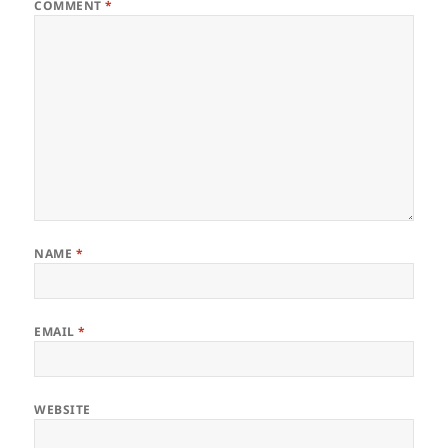
COMMENT
*
NAME
*
EMAIL
*
WEBSITE