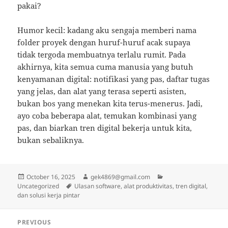
pakai?
Humor kecil: kadang aku sengaja memberi nama
folder proyek dengan huruf-huruf acak supaya
tidak tergoda membuatnya terlalu rumit. Pada
akhirnya, kita semua cuma manusia yang butuh
kenyamanan digital: notifikasi yang pas, daftar tugas
yang jelas, dan alat yang terasa seperti asisten,
bukan bos yang menekan kita terus-menerus. Jadi,
ayo coba beberapa alat, temukan kombinasi yang
pas, dan biarkan tren digital bekerja untuk kita,
bukan sebaliknya.
Posted
Author
Categories
October 16, 2025
gek4869@gmail.com
on
Tags
Uncategorized
Ulasan software, alat produktivitas, tren digital,
dan solusi kerja pintar
Post
PREVIOUS
navigation