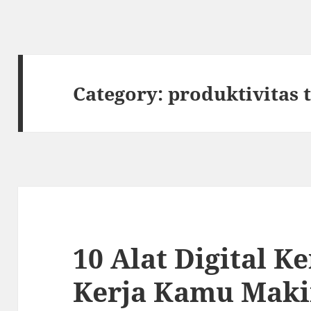
Category:
produktivitas t
10 Alat Digital K
Kerja Kamu Mak