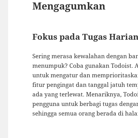
Mengagumkan
Fokus pada Tugas Haria
Sering merasa kewalahan dengan ba
menumpuk? Coba gunakan Todoist. A
untuk mengatur dan memprioritaska
fitur pengingat dan tanggal jatuh te
ada yang terlewat. Menariknya, Tod
pengguna untuk berbagi tugas dengan
sehingga semua orang berada di hal