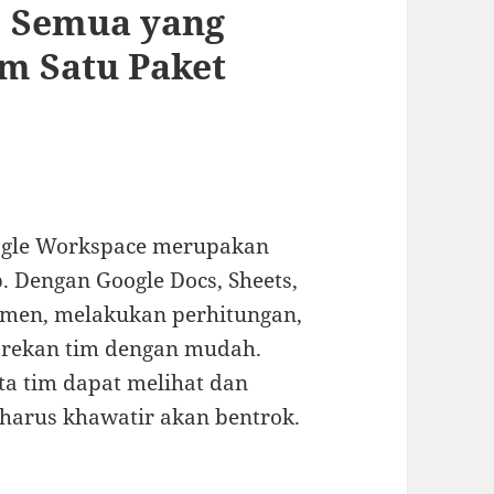
: Semua yang
m Satu Paket
ogle Workspace merupakan
p. Dengan Google Docs, Sheets,
umen, melakukan perhitungan,
 rekan tim dengan mudah.
ta tim dapat melihat dan
harus khawatir akan bentrok.