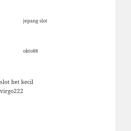
jepang slot
okto88
slot bet kecil
virgo222