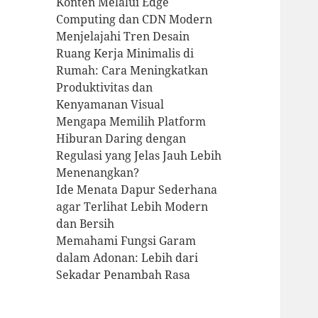
Konten Melalui Edge
Computing dan CDN Modern
Menjelajahi Tren Desain
Ruang Kerja Minimalis di
Rumah: Cara Meningkatkan
Produktivitas dan
Kenyamanan Visual
Mengapa Memilih Platform
Hiburan Daring dengan
Regulasi yang Jelas Jauh Lebih
Menenangkan?
Ide Menata Dapur Sederhana
agar Terlihat Lebih Modern
dan Bersih
Memahami Fungsi Garam
dalam Adonan: Lebih dari
Sekadar Penambah Rasa