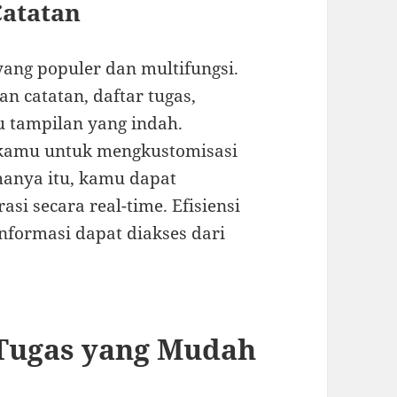
atatan
 yang populer dan multifungsi.
n catatan, daftar tugas,
u tampilan yang indah.
kamu untuk mengkustomisasi
hanya itu, kamu dapat
si secara real-time. Efisiensi
nformasi dapat diakses dari
i Tugas yang Mudah