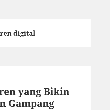
ren digital
eren yang Bikin
in Gampang