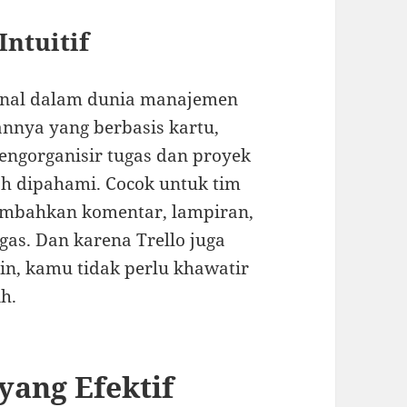
ntuitif
kenal dalam dunia manajemen
annya yang berbasis kartu,
ngorganisir tugas dan proyek
ah dipahami. Cocok untuk tim
ambahkan komentar, lampiran,
gas. Dan karena Trello juga
in, kamu tidak perlu khawatir
h.
yang Efektif