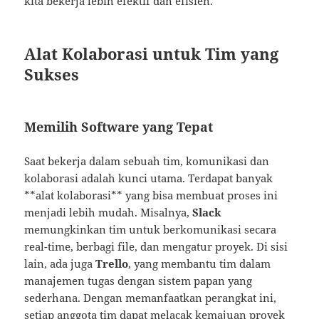
kita bekerja lebih efektif dan efisien.
Alat Kolaborasi untuk Tim yang
Sukses
Memilih Software yang Tepat
Saat bekerja dalam sebuah tim, komunikasi dan
kolaborasi adalah kunci utama. Terdapat banyak
**alat kolaborasi** yang bisa membuat proses ini
menjadi lebih mudah. Misalnya,
Slack
memungkinkan tim untuk berkomunikasi secara
real-time, berbagi file, dan mengatur proyek. Di sisi
lain, ada juga
Trello
, yang membantu tim dalam
manajemen tugas dengan sistem papan yang
sederhana. Dengan memanfaatkan perangkat ini,
setiap anggota tim dapat melacak kemajuan proyek