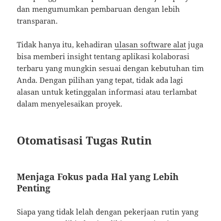
dan mengumumkan pembaruan dengan lebih
transparan.
Tidak hanya itu, kehadiran
ulasan software alat
juga
bisa memberi insight tentang aplikasi kolaborasi
terbaru yang mungkin sesuai dengan kebutuhan tim
Anda. Dengan pilihan yang tepat, tidak ada lagi
alasan untuk ketinggalan informasi atau terlambat
dalam menyelesaikan proyek.
Otomatisasi Tugas Rutin
Menjaga Fokus pada Hal yang Lebih
Penting
Siapa yang tidak lelah dengan pekerjaan rutin yang