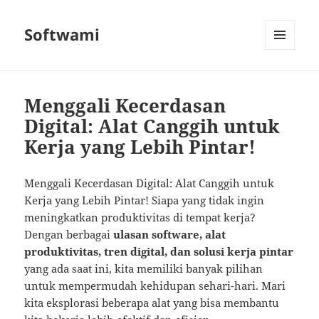
Softwami
MENU
AND
WIDGETS
Menggali Kecerdasan
Digital: Alat Canggih untuk
Kerja yang Lebih Pintar!
Menggali Kecerdasan Digital: Alat Canggih untuk
Kerja yang Lebih Pintar! Siapa yang tidak ingin
meningkatkan produktivitas di tempat kerja?
Dengan berbagai
ulasan software, alat
produktivitas, tren digital, dan solusi kerja pintar
yang ada saat ini, kita memiliki banyak pilihan
untuk mempermudah kehidupan sehari-hari. Mari
kita eksplorasi beberapa alat yang bisa membantu