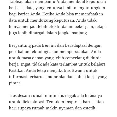
Tableau akan membantu Anda membuat keputusan
berbasis data, yang tentunya lebih menguntungkan
bagi karier Anda. Ketika Anda bisa memanfaatkan
data untuk mendukung keputusan, Anda tidak
hanya menjadi lebih efektif dalam pekerjaan, tetapi
juga lebih dihargai dalam jangka panjang.
Bergantung pada tren ini dan beradaptasi dengan
perubahan teknologi akan mempersiapkan Anda
untuk masa depan yang lebih cemerlang di dunia
kerja. Ingat, tidak ada kata terlambat untuk belajar!
Pastikan Anda tetap mengikuti
softwami
untuk
informasi terbaru seputar alat dan solusi kerja yang
pintar.
Tips desain rumah minimalis nggak ada habisnya
untuk dieksplorasi. Temukan inspirasi baru setiap
hari supaya rumah makin nyaman dan estetik!