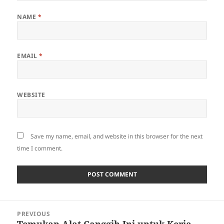
NAME
*
EMAIL
*
WEBSITE
Save my name, email, and website in this browser for the next
time I comment.
Post
PREVIOUS
navigation