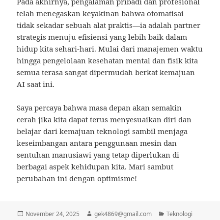
Pada akhirnya, pengalaman pribadi dan profesional
telah menegaskan keyakinan bahwa otomatisai
tidak sekadar sebuah alat praktis—ia adalah partner
strategis menuju efisiensi yang lebih baik dalam
hidup kita sehari-hari. Mulai dari manajemen waktu
hingga pengelolaan kesehatan mental dan fisik kita
semua terasa sangat dipermudah berkat kemajuan
AI saat ini.
Saya percaya bahwa masa depan akan semakin
cerah jika kita dapat terus menyesuaikan diri dan
belajar dari kemajuan teknologi sambil menjaga
keseimbangan antara penggunaan mesin dan
sentuhan manusiawi yang tetap diperlukan di
berbagai aspek kehidupan kita. Mari sambut
perubahan ini dengan optimisme!
Posted
November 24, 2025
Author
gek4869@gmail.com
Categories
Teknologi